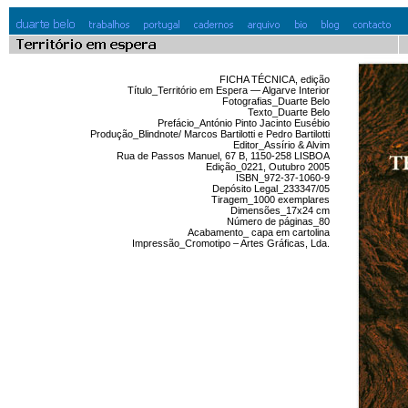
FICHA TÉCNICA, edição
Título_Território em Espera — Algarve Interior
Fotografias_Duarte Belo
Texto_Duarte Belo
Prefácio_António Pinto Jacinto Eusébio
Produção_Blindnote/ Marcos Bartilotti e Pedro Bartilotti
Editor_Assírio & Alvim
Rua de Passos Manuel, 67 B, 1150-258 LISBOA
Edição_0221, Outubro 2005
ISBN_972-37-1060-9
Depósito Legal_233347/05
Tiragem_1000 exemplares
Dimensões_17x24 cm
Número de páginas_80
Acabamento_ capa em cartolina
Impressão_Cromotipo – Artes Gráficas, Lda.