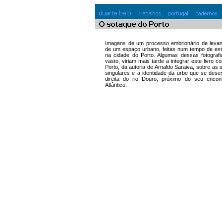
Imagens de um processo embrionário de levant
de um espaço urbano, feitas num tempo de est
na cidade do Porto. Algumas dessas fotografi
vasto, viriam mais tarde a integrar este livro 
Porto, da autoria de Arnaldo Saraiva, sobre as 
singulares e a identidade da urbe que se des
direita do rio Douro, próximo do seu enco
Atlântico.