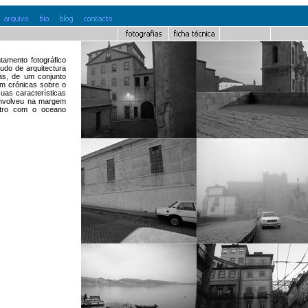
amento fotográfico
udo de arquitectura
as, de um conjunto
com crónicas sobre o
suas características
envolveu na margem
ntro com o oceano