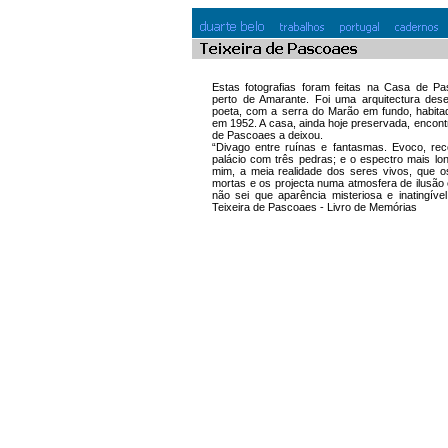
Estas fotografias foram feitas na Casa de P
perto de Amarante. Foi uma arquitectura dese
poeta, com a serra do Marão em fundo, habita
em 1952. A casa, ainda hoje preservada, encont
de Pascoaes a deixou.
“Divago entre ruínas e fantasmas. Evoco, rec
palácio com três pedras; e o espectro mais lo
mim, a meia realidade dos seres vivos, que o
mortas e os projecta numa atmosfera de ilusã
não sei que aparência misteriosa e inatingíve
Teixeira de Pascoaes - Livro de Memórias