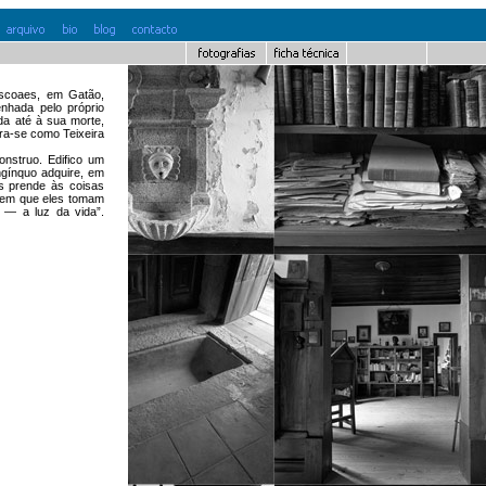
ascoaes, em Gatão,
nhada pelo próprio
da até à sua morte,
ra-se como Teixeira
onstruo. Edifico um
ngínquo adquire, em
s prende às coisas
o em que eles tomam
l — a luz da vida”.